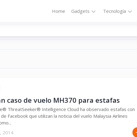
Home
Gadgets
Tecnología
Accesorios
Audio
Computadoras
Comunicació
Fotografía
Energía
GPS
Hi-
Def
Hogar
Internet
Media
Portátil
Robótica
zan caso de vuelo MH370 para estafas
Móviles
Salud
® ThreatSeeker® Intelligence Cloud ha observado estafas con
 de Facebook que utilizan la noticia del vuelo Malaysia Airlines
Wearables
Transportaci
mo...
, 2014
Vídeo