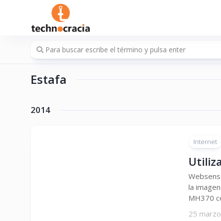
Saltar
al
contenido
Estafa
2014
Internet
Utili
Websense
la imagen
MH370 co
25 marzo