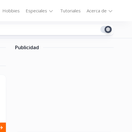
Hobbies
Especiales
Tutoriales
Acerca de
Bajo
Contacto
la
n
Technomail
Lupa
Publicidad
Política
Curiosidades
de
Destacados
Privacidad
Downloads
Cookie
Policy
No-
(US)
cat
ón