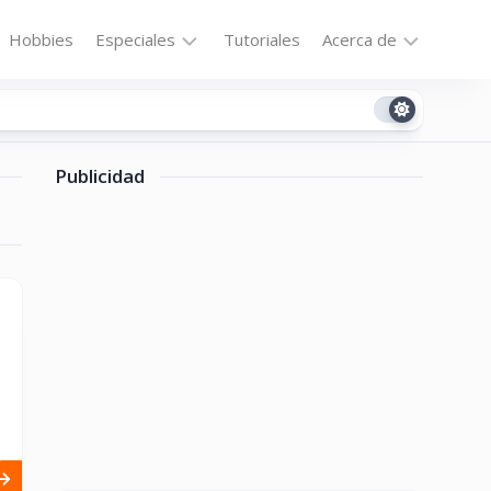
Hobbies
Especiales
Tutoriales
Acerca de
Bajo
Contacto
la
n
Technomail
Lupa
Publicidad
Política
Curiosidades
de
Destacados
Privacidad
Downloads
Cookie
Policy
No-
(US)
cat
ón