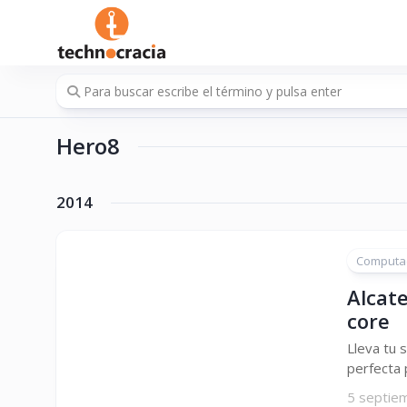
Saltar
al
contenido
Hero8
2014
Computa
Alcat
core
Lleva tu
perfecta 
5 septie