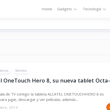
Home
Gadgets
Tecnología
Accesorios
Audio
Computadoras
Comunicació
Fotografía
Energía
GPS
Hi-
Def
Hogar
Internet
doras
Móviles
Media
Portátil
Robótica
el OneTouch Hero 8, su nueva tablet Octa-
Móviles
Salud
 sala de TV contigo: la tableta ALCATEL ONETOUCHHERO 8 es
Wearables
Transportaci
para jugar, descargar y ver películas, además...
Vídeo
mbre, 2014