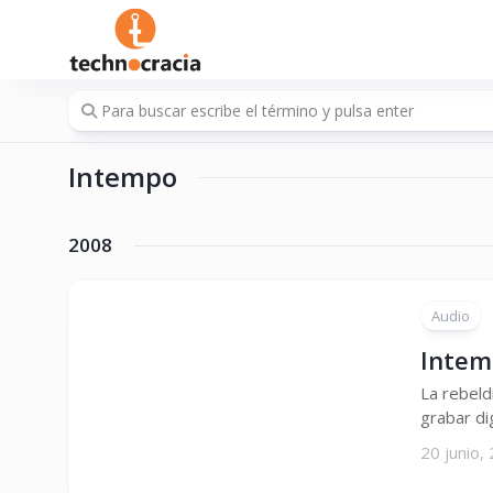
Saltar
al
contenido
Intempo
2008
Audio
Intemp
La rebeld
grabar di
20 junio,