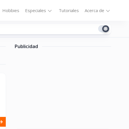
Hobbies
Especiales
Tutoriales
Acerca de
Bajo
Contacto
la
n
Technomail
Lupa
Publicidad
Política
Curiosidades
de
Destacados
Privacidad
Downloads
Cookie
Policy
No-
(US)
cat
ón