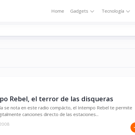
Home
Gadgets
Tecnología
Accesorios
Audio
Computadoras
Comunicació
Fotografía
Energía
GPS
Hi-
Def
Hogar
Internet
Media
Portátil
Robótica
o Rebel, el terror de las disqueras
Móviles
Salud
ía se nota en este radio compácto, el Intempo Rebel te permite
gitalmente canciones directo de las estaciones...
Wearables
Transportaci
 2008
Vídeo