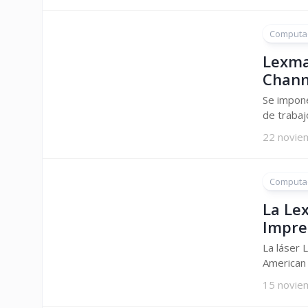
Computa
Lexma
Chann
Se impone
de trabaj
22 novie
Computa
La Le
Impre
La láser 
American 
15 novie