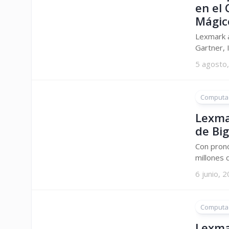
en el
Mágic
Lexmark a
Gartner, 
5 agosto
Computa
Lexma
de Bi
Con pronó
millones 
6 junio, 
Computa
Lexma