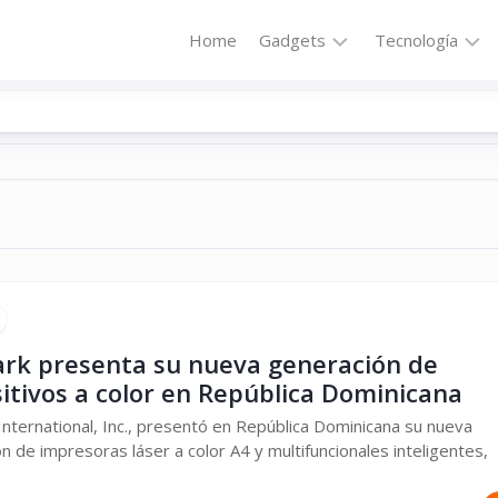
Home
Gadgets
Tecnología
Accesorios
Audio
Computadoras
Comunicació
Fotografía
Energía
GPS
Hi-
Def
Hogar
Internet
Media
Portátil
Robótica
rk presenta su nueva generación de
itivos a color en República Dominicana
Móviles
Salud
nternational, Inc., presentó en República Dominicana su nueva
Wearables
Transportaci
n de impresoras láser a color A4 y multifuncionales inteligentes,
Vídeo