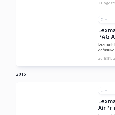
31 agost
Computa
Lexma
PAG A
Lexmark I
definitiv
20 abril,
2015
Computa
Lexmar
AirPri