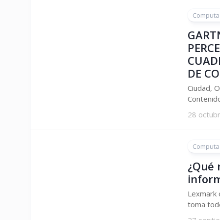
Computa
GART
PERCE
CUAD
DE C
Ciudad, O
Contenido
28 octub
Computa
¿Qué 
infor
Lexmark o
toma todo