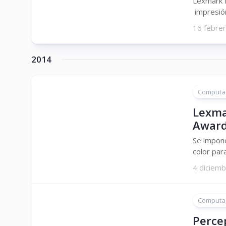
Lexmark P
impresión 
16 febre
2014
Computa
Lexma
Award
Se impone
color par
4 diciem
Computa
Perce