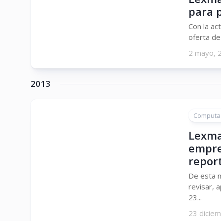
para 
Con la ac
oferta de
2 mayo, 
2013
Computa
Lexmar
empre
repor
De esta 
revisar, 
23...
23 dicie