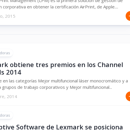
rint Management (LPM) es la primera solución de gestión de
corporativa en obtener la certificación AirPrint, de Apple....
ro, 2015
doras
rk obtiene tres premios en los Channel
s 2014
 en las categorías Mejor multifuncional láser monocromático y a
a grupos de trabajo corporativos y Mejor multifuncional...
bre, 2014
doras
ptive Software de Lexmark se posiciona