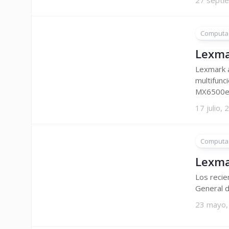
27 septi
Computa
Lexma
Lexmark 
multifunc
MX6500e.
17 julio,
Computa
Lexmar
Los reci
General d
23 mayo,