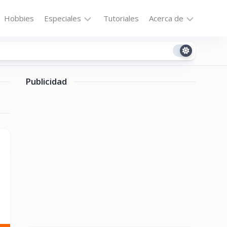
Hobbies
Especiales
Tutoriales
Acerca de
Bajo
Contacto
la
n
Technomail
Lupa
Publicidad
Política
Curiosidades
de
Destacados
Privacidad
Downloads
Cookie
Policy
No-
(US)
cat
ón