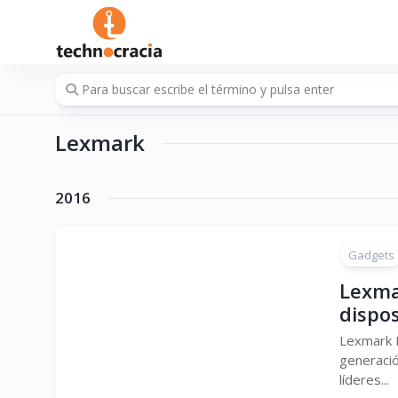
Saltar
al
contenido
Lexmark
2016
Gadgets
Lexma
dispos
Lexmark I
generació
líderes...