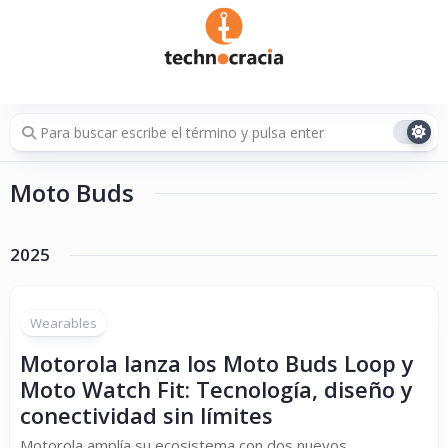
Saltar
al
contenido
Moto Buds
2025
Wearables
Motorola lanza los Moto Buds Loop y
Moto Watch Fit: Tecnología, diseño y
conectividad sin límites
Motorola amplía su ecosistema con dos nuevos