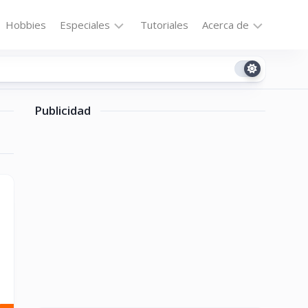
Hobbies
Especiales
Tutoriales
Acerca de
Bajo
Contacto
la
n
Technomail
Lupa
Publicidad
Política
Curiosidades
de
Destacados
Privacidad
Downloads
Cookie
Policy
No-
(US)
cat
ón