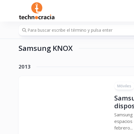
Saltar
al
contenido
Samsung KNOX
2013
Móviles
Samsu
dispo
Samsung K
espacios 
febrero...