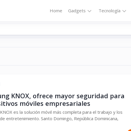
Home
Gadgets
Tecnología
Accesorios
Audio
Computadoras
Comunicació
Fotografía
Energía
GPS
Hi-
Def
Hogar
Internet
Media
Portátil
Robótica
ng KNOX, ofrece mayor seguridad para
sitivos móviles empresariales
Móviles
Salud
NOX es la solución móvil más completa para el trabajo y los
Wearables
Transportaci
de entretenimiento. Santo Domingo, República Dominicana,
Vídeo