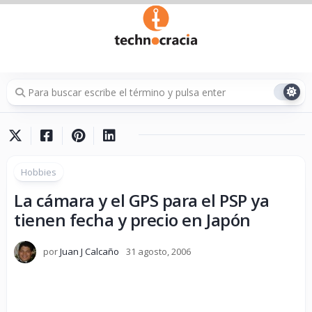
Saltar
al
contenido
Hobbies
La cámara y el GPS para el PSP ya
tienen fecha y precio en Japón
por
Juan J Calcaño
31 agosto, 2006