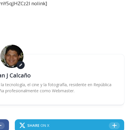
mY5qJHZCz2I nolink]
an J Calcaño
 tecnología, el cine y la fotografía, residente en República
ña profesionalmente como Webmaster.
SHARE
ON X