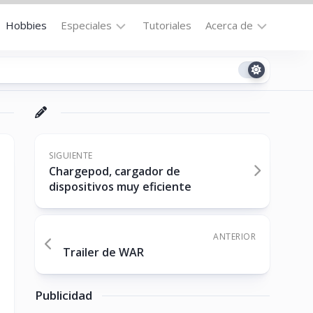
Hobbies
Especiales
Tutoriales
Acerca de
Bajo
Contacto
la
n
Technomail
Lupa
Política
Curiosidades
de
Destacados
Privacidad
SIGUIENTE
Chargepod, cargador de
Downloads
Cookie
dispositivos muy eficiente
Policy
No-
(US)
cat
ANTERIOR
Trailer de WAR
ón
Publicidad