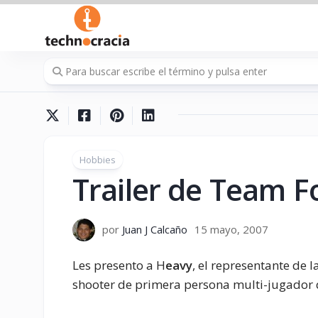
Saltar
al
contenido
Hobbies
Trailer de Team F
por
Juan J Calcaño
15 mayo, 2007
Les presento a H
eavy
, el representante de
shooter de primera persona multi-jugador 