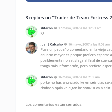
3 replies on “Trailer de Team Fortress 2
sliferon
17 mayo, 2007 a las 12:51 am
:O
Juan J Calcaño
16 mayo, 2007 a las 9:09 am
Puse un pequeño comentario en la vieja cad
anuncio mayor es porque prefiero esperar a 
posiblemente no satisfaga al final de cuent
traiga más información, pero prefiero esper
sliferon
16 mayo, 2007 a las 2:53 am
porke no has anunciado ke en seis dias sa
chidooo ojala ke digan ke sonik si va a salir
Los comentarios están cerrados.