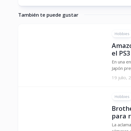
También te puede gustar
Hobbies
Amazo
el PS3
En una en
Japón pre
19 julio,
Hobbies
Broth
para 
La aclama
cámaras e