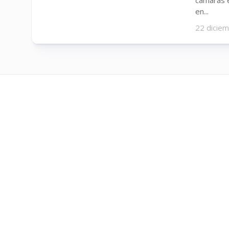
en...
22 dicie