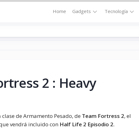
Home
Gadgets
Tecnología
Accesorios
Audio
Computadoras
Comunicació
Fotografía
Energía
GPS
Hi-
Def
ortress 2 : Heavy
Hogar
Internet
Media
Portátil
Robótica
Móviles
Salud
 la clase de Armamento Pesado, de
Team Fortress 2
, el
Wearables
Transportaci
que vendrá incluido con
Half Life 2 Episodio 2.
Vídeo