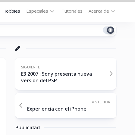
Hobbies
Especiales
Tutoriales
Acerca de
Bajo
Contacto
la
n
Technomail
Lupa
Política
Curiosidades
de
Destacados
Privacidad
SIGUIENTE
E3 2007 : Sony presenta nueva
Downloads
Cookie
versión del PSP
Policy
No-
(US)
cat
ANTERIOR
Experiencia con el iPhone
ón
Publicidad