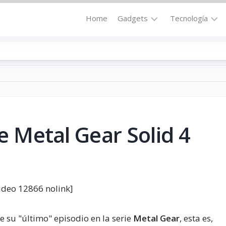
Home
Gadgets
Tecnología
Accesorios
Audio
Computadoras
Comunicació
Fotografía
Energía
GPS
Hi-
Def
de Metal Gear Solid 4
Hogar
Internet
Media
Portátil
Robótica
Móviles
Salud
deo 12866 nolink]
Wearables
Transportaci
e su "último" episodio en la serie
Metal Gear
, esta es,
Vídeo