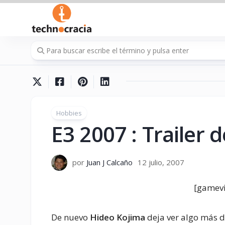
Saltar
al
contenido
Hobbies
E3 2007 : Trailer 
por
Juan J Calcaño
12 julio, 2007
[gamevi
De nuevo
Hideo Kojima
deja ver algo más d