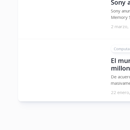
Sony 
Sony anun
Memory St
2 marzo,
Computa
El mu
millo
De acuerd
masivamen
22 enero