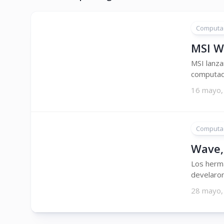
Computa
MSI W
MSI lanza
computado
16 mayo,
Computa
Wave,
Los herm
develaron
28 mayo,