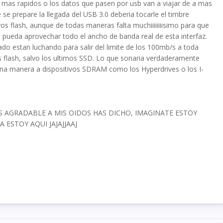
s mas rapidos o los datos que pasen por usb van a viajar de a mas
 se prepare la llegada del USB 3.0 deberia tocarle el timbre
os flash, aunque de todas maneras falta muchiiiiiiiisimo para que
e pueda aprovechar todo el ancho de banda real de esta interfaz.
o estan luchando para salir del limite de los 100mb/s a toda
os flash, salvo los ultimos SSD. Lo que sonaria verdaderamente
guna manera a dispositivos SDRAM como los Hyperdrives o los I-
AGRADABLE A MIS OIDOS HAS DICHO, IMAGINATE ESTOY
 ESTOY AQUI JAJAJJAAJ