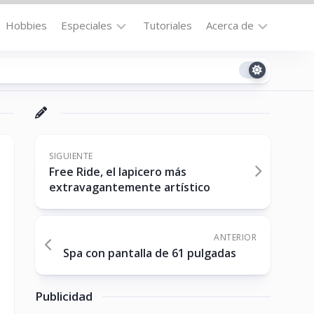
Hobbies
Especiales
Tutoriales
Acerca de
Bajo
Contacto
la
n
Technomail
Lupa
Política
Curiosidades
de
Destacados
Privacidad
SIGUIENTE
Free Ride, el lapicero más
Downloads
Cookie
extravagantemente artístico
Policy
No-
(US)
cat
ANTERIOR
Spa con pantalla de 61 pulgadas
ón
Publicidad