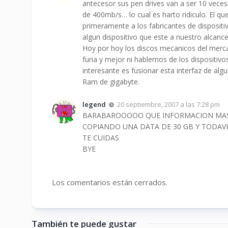
antecesor sus pen drives van a ser 10 vece
de 400mb/s… lo cual es harto ridiculo. El que
primeramente a los fabricantes de dispositiv
algun dispositivo que este a nuestro alcanc
Hoy por hoy los discos mecanicos del mercad
furia y mejor ni hablemos de los dispositiv
interesante es fusionar esta interfaz de al
Ram de gigabyte.
legend
20 septiembre, 2007 a las 7:28 pm
BARABAROOOOO QUE INFORMACION MAS 
COPIANDO UNA DATA DE 30 GB Y TODAVIA
TE CUIDAS
BYE
Los comentarios están cerrados.
También te puede gustar