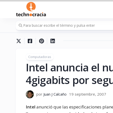
Saltar
al
contenido
Computadoras
Intel anuncia el n
4gigabits por seg
por
Juan J Calcaño
19 septiembre, 2007
Intel
anunció que las especificaciones plan