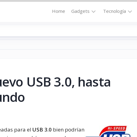
Home
Gadgets
Tecnología
Accesorios
Audio
Computadoras
Comunicació
Fotografía
Energía
GPS
Hi-
Def
uevo USB 3.0, hasta
Hogar
Internet
Media
undo
Portátil
Robótica
Móviles
Salud
Wearables
Transportaci
eadas para el
USB 3.0
bien podrían
Vídeo