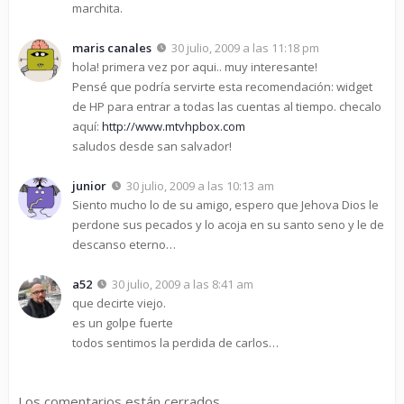
marchita.
maris canales
30 julio, 2009 a las 11:18 pm
hola! primera vez por aqui.. muy interesante!
Pensé que podría servirte esta recomendación: widget
de HP para entrar a todas las cuentas al tiempo. checalo
aquí:
http://www.mtvhpbox.com
saludos desde san salvador!
junior
30 julio, 2009 a las 10:13 am
Siento mucho lo de su amigo, espero que Jehova Dios le
perdone sus pecados y lo acoja en su santo seno y le de
descanso eterno…
a52
30 julio, 2009 a las 8:41 am
que decirte viejo.
es un golpe fuerte
todos sentimos la perdida de carlos…
Los comentarios están cerrados.