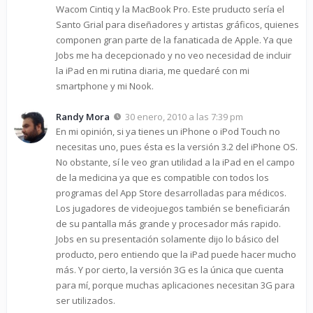
Wacom Cintiq y la MacBook Pro. Este pruducto sería el
Santo Grial para diseñadores y artistas gráficos, quienes
componen gran parte de la fanaticada de Apple. Ya que
Jobs me ha decepcionado y no veo necesidad de incluir
la iPad en mi rutina diaria, me quedaré con mi
smartphone y mi Nook.
Randy Mora
30 enero, 2010 a las 7:39 pm
En mi opinión, si ya tienes un iPhone o iPod Touch no
necesitas uno, pues ésta es la versión 3.2 del iPhone OS.
No obstante, sí le veo gran utilidad a la iPad en el campo
de la medicina ya que es compatible con todos los
programas del App Store desarrolladas para médicos.
Los jugadores de videojuegos también se beneficiarán
de su pantalla más grande y procesador más rapido.
Jobs en su presentación solamente dijo lo básico del
producto, pero entiendo que la iPad puede hacer mucho
más. Y por cierto, la versión 3G es la única que cuenta
para mí, porque muchas aplicaciones necesitan 3G para
ser utilizados.