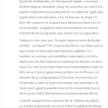
producto multimedia con el toque de Apple- y el precio
podría mejorar bastante. Estoy de acuerdo con todos los
puntos expuestos por Juan José en su editorial, ojalá que
Apple tome nota de éstos y los incluya en su iPad 2.0-
pero NO esperen la arquitectura abierta porque eso no
va a suceder, a Apple le interesa mantener un control
estricto de los programas que corren en sus aparatos.
Tampoco creo que sea "la mejor manera para disfrutar
la Web" -sin Flash???!!!- ni para leer libros. La razón por la
que existe un mercado para lectores digitales o e-
readers es porque sus pantallas especiales con tinta
electrónica (e-ink) replican la experiencia de leer un libro
real y no cansan la vista como una computadora. Leer un
libro en el iPad es igual a leer un libro en el iPhone o el
monitor de tu computadora. Para leer una revista con
contenido a color la iPad sería mejor que el Kindle o el
nook, pero igual la puedes leer en tu computadora y te
ahorras los 500 ó 600 dólares y la mensualidad del 3G.
Cuando surgieron los rumores de la "tableta de Apple"
yo estaba esperando un cruce entre la tableta de dibujo