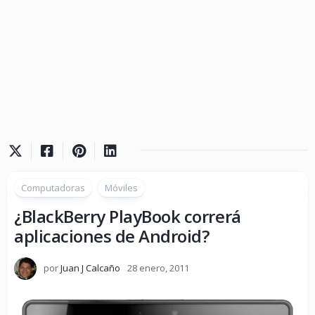
Computadoras
Móviles
¿BlackBerry PlayBook correrá
aplicaciones de Android?
por
Juan J Calcaño
28 enero, 2011