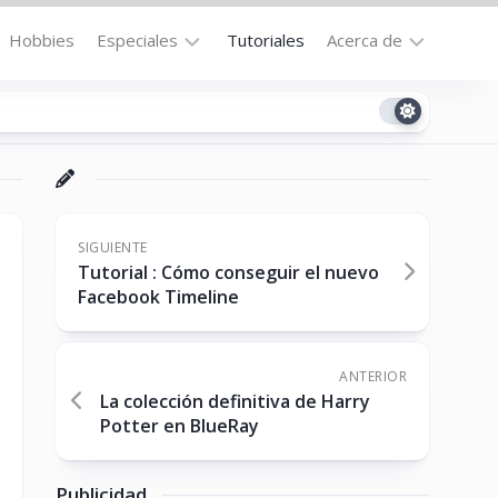
Hobbies
Especiales
Tutoriales
Acerca de
Bajo
Contacto
la
n
Technomail
Lupa
Política
Curiosidades
de
Destacados
Privacidad
SIGUIENTE
Tutorial : Cómo conseguir el nuevo
Downloads
Cookie
Facebook Timeline
Policy
No-
(US)
cat
ANTERIOR
La colección definitiva de Harry
Potter en BlueRay
ón
Publicidad