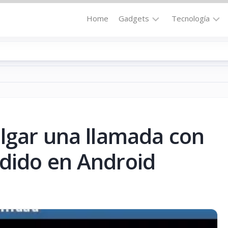
Home
Gadgets
Tecnología
Accesorios
Audio
Computadoras
Comunicació
Fotografía
Energía
GPS
Hi-
Def
olgar una llamada con
Hogar
Internet
Media
dido en Android
Portátil
Robótica
Móviles
Salud
Wearables
Transportaci
Vídeo