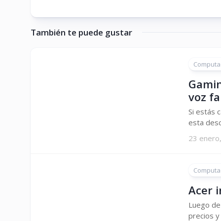
También te puede gustar
Computa
Gamin
voz fa
Si estás 
esta desc
23 enero
Computa
Acer i
Luego de 
precios y