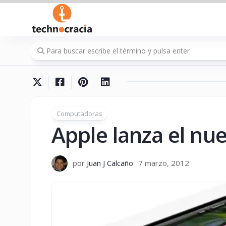
Saltar
al
contenido
Computadoras
Apple lanza el nu
por
Juan J Calcaño
7 marzo, 2012