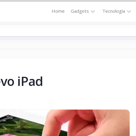
Home
Gadgets
Tecnología
Accesorios
Audio
Computadoras
Comunicació
Fotografía
Energía
GPS
Hi-
Def
evo iPad
Hogar
Internet
Media
Portátil
Robótica
Móviles
Salud
Wearables
Transportaci
Vídeo