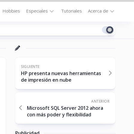
Hobbies
Especiales
Tutoriales
Acerca de
Bajo
Contacto
la
n
Technomail
Lupa
Política
Curiosidades
de
Destacados
Privacidad
SIGUIENTE
HP presenta nuevas herramientas
Downloads
Cookie
de impresión en nube
Policy
No-
(US)
cat
ANTERIOR
Microsoft SQL Server 2012 ahora
con más poder y flexibilidad
ón
Publicidad