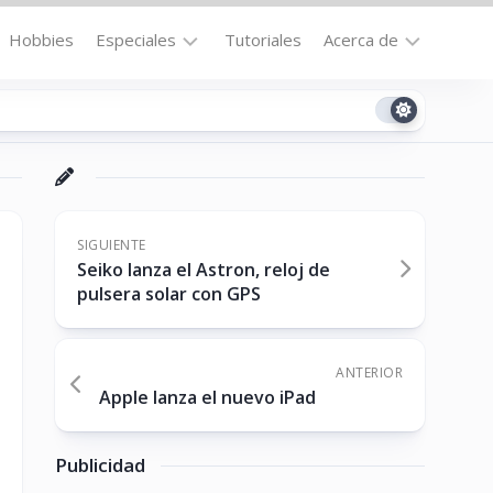
Hobbies
Especiales
Tutoriales
Acerca de
Bajo
Contacto
la
n
Technomail
Lupa
Política
Curiosidades
de
Destacados
Privacidad
SIGUIENTE
Seiko lanza el Astron, reloj de
Downloads
Cookie
pulsera solar con GPS
Policy
No-
(US)
cat
ANTERIOR
Apple lanza el nuevo iPad
ón
Publicidad