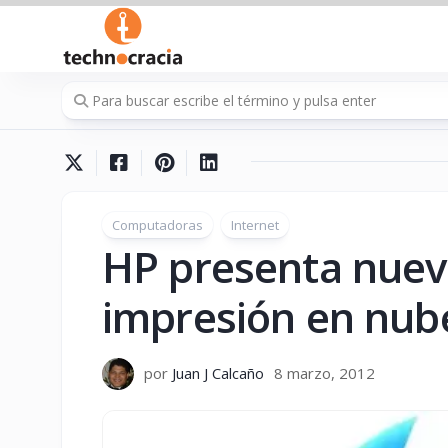
Saltar
al
contenido
Computadoras
Internet
HP presenta nuev
impresión en nub
por
Juan J Calcaño
8 marzo, 2012