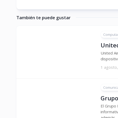
También te puede gustar
Computa
United
United Ai
dispositiv
1 agosto
Comunic
Grupo
El Grupo 
informati
además...