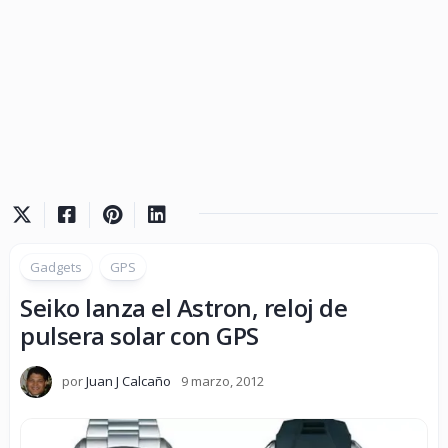
Gadgets
GPS
Seiko lanza el Astron, reloj de
pulsera solar con GPS
por
Juan J Calcaño
9 marzo, 2012