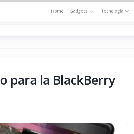
Home
Gadgets
Tecnología
Accesorios
Audio
Computadoras
Comunicació
Fotografía
Energía
GPS
Hi-
Def
o para la BlackBerry
Hogar
Internet
Media
Portátil
Robótica
Móviles
Salud
Wearables
Transportaci
Vídeo