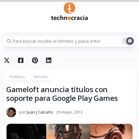
Saltar
al
contenido
Hobbies
Móviles
Gameloft anuncia títulos con
soporte para Google Play Games
por
Juan J Calcaño
20 mayo, 2013