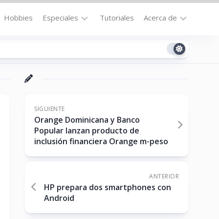
Hobbies
Especiales
Tutoriales
Acerca de
Bajo
Contacto
la
n
Technomail
Lupa
Política
Curiosidades
de
Destacados
Privacidad
SIGUIENTE
Orange Dominicana y Banco
Downloads
Cookie
Popular lanzan producto de
Policy
inclusión financiera Orange m-peso
No-
(US)
cat
ANTERIOR
HP prepara dos smartphones con
ón
Android