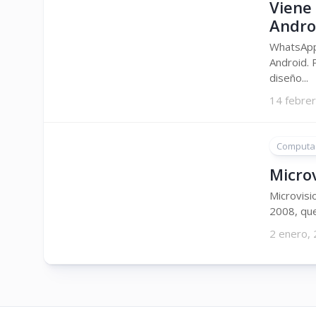
Viene
Andro
WhatsApp 
Android. 
diseño...
14 febre
Computa
Micro
Microvisi
2008, que
2 enero,