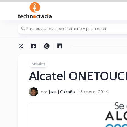
Saltar
al
contenido
Móviles
Alcatel ONETOUCH
por
Juan J Calcaño
16 enero, 2014