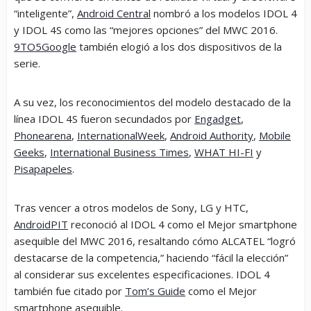
“inteligente”,
Android Central
nombró a los modelos IDOL 4
y IDOL 4S como las “mejores opciones” del MWC 2016.
9TO5Google
también elogió a los dos dispositivos de la
serie.
A su vez, los reconocimientos del modelo destacado de la
línea IDOL 4S fueron secundados por
Engadget
,
Phonearena
,
InternationalWeek
,
Android Authority
,
Mobile
Geeks
,
International Business Times
,
WHAT HI-FI
y
Pisapapeles
.
Tras vencer a otros modelos de Sony, LG y HTC,
AndroidPIT
reconoció al IDOL 4 como el Mejor smartphone
asequible del MWC 2016, resaltando cómo ALCATEL “logró
destacarse de la competencia,” haciendo “fácil la elección”
al considerar sus excelentes especificaciones. IDOL 4
también fue citado por
Tom’s Guide
como el Mejor
smartphone asequible.