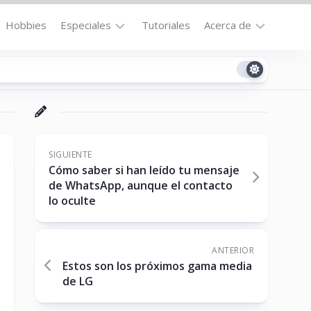
Hobbies
Especiales
Tutoriales
Acerca de
Bajo
Contacto
la
n
Technomail
Lupa
Política
Curiosidades
de
Destacados
Privacidad
SIGUIENTE
Cómo saber si han leído tu mensaje
Downloads
Cookie
de WhatsApp, aunque el contacto
Policy
lo oculte
No-
(US)
cat
ANTERIOR
Estos son los próximos gama media
ón
de LG