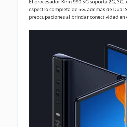
El procesador Kirin 990 5G soporta 2G, 3G,
espectro completo de 5G, además de Dual S
preocupaciones al brindar conectividad en