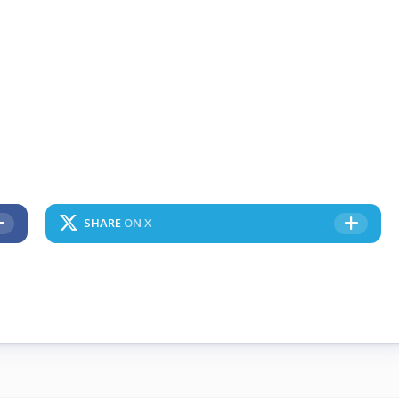
SHARE
ON X