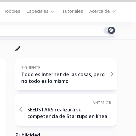
Hobbies
Especiales
Tutoriales
Acerca de
Bajo
Contacto
la
n
Technomail
Lupa
Política
Curiosidades
de
Destacados
Privacidad
SIGUIENTE
Todo es Internet de las cosas, pero
Downloads
Cookie
no todo es lo mismo
Policy
No-
(US)
cat
ANTERIOR
SEEDSTARS realizará su
competencia de Startups en línea
ón
Publicidad