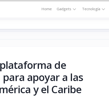
Home
Gadgets
Tecnología
Accesorios
Audio
Computadoras
Comunicació
Fotografía
Energía
GPS
Hi-
Def
 plataforma de
Hogar
Internet
Media
l para apoyar a las
Portátil
Robótica
érica y el Caribe
Móviles
Salud
Wearables
Transportaci
Vídeo