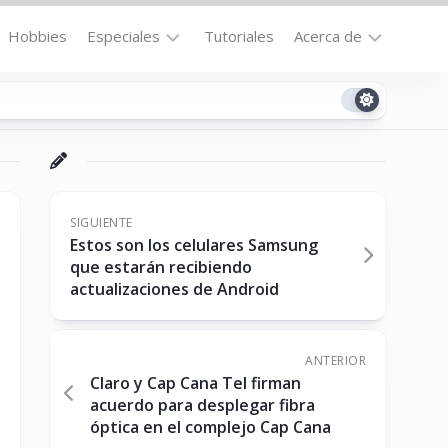
Hobbies
Especiales
Tutoriales
Acerca de
Bajo
Contacto
la
n
Technomail
Lupa
Política
Curiosidades
de
Destacados
Privacidad
SIGUIENTE
Estos son los celulares Samsung
Downloads
Cookie
que estarán recibiendo
Policy
actualizaciones de Android
No-
(US)
cat
ANTERIOR
Claro y Cap Cana Tel firman
ón
acuerdo para desplegar fibra
óptica en el complejo Cap Cana