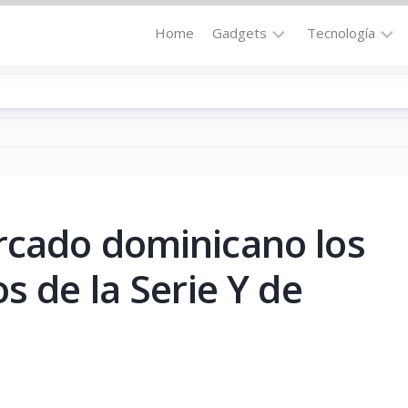
Home
Gadgets
Tecnología
Accesorios
Audio
Computadoras
Comunicació
Fotografía
Energía
GPS
Hi-
Def
rcado dominicano los
Hogar
Internet
Media
s de la Serie Y de
Portátil
Robótica
Móviles
Salud
Wearables
Transportaci
Vídeo