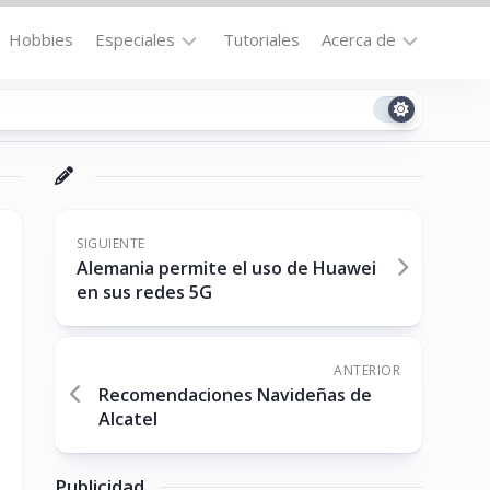
Hobbies
Especiales
Tutoriales
Acerca de
Bajo
Contacto
la
n
Technomail
Lupa
Política
Curiosidades
de
Destacados
Privacidad
SIGUIENTE
Alemania permite el uso de Huawei
Downloads
Cookie
en sus redes 5G
Policy
No-
(US)
cat
ANTERIOR
Recomendaciones Navideñas de
Alcatel
ón
Publicidad