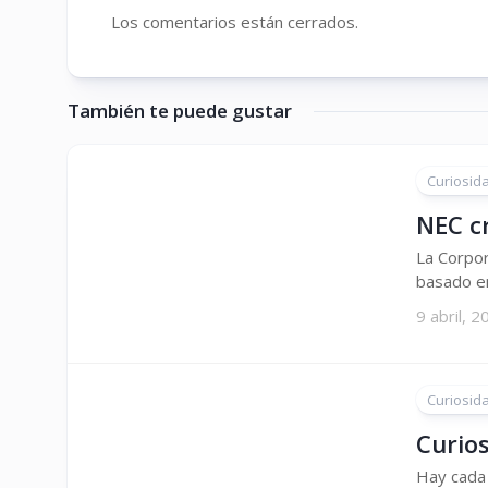
Los comentarios están cerrados.
También te puede gustar
Curiosid
NEC cr
La Corpor
basado en
9 abril, 
Curiosid
Curio
Hay cada 