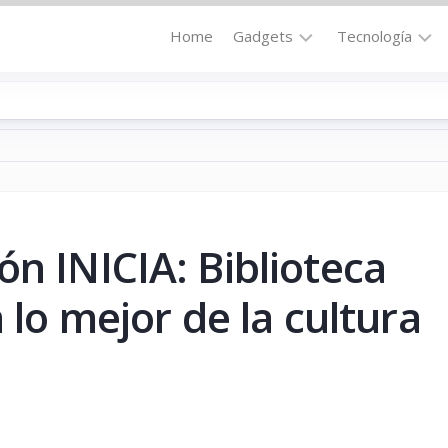
Home
Gadgets
Tecnología
Accesorios
Audio
Computadoras
Comunicació
Fotografía
Energía
GPS
Hi-
Def
ón INICIA: Biblioteca
Hogar
Internet
Media
a lo mejor de la cultura
Portátil
Robótica
Móviles
Salud
Wearables
Transportaci
Vídeo