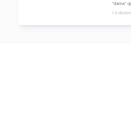
"dama" qu
14 dicie