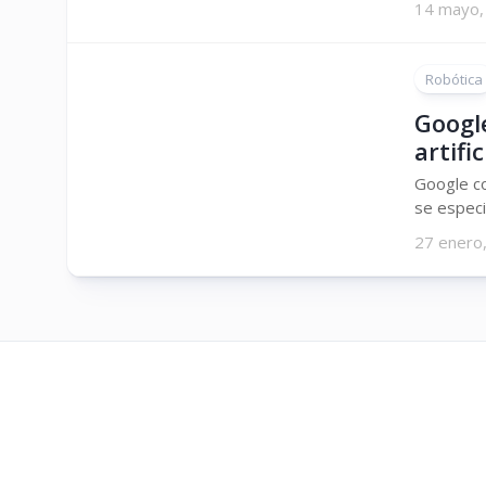
14 mayo,
Robótica
Googl
artifi
Google c
se especia
27 enero