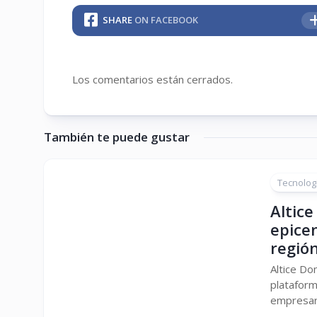
SHARE
ON FACEBOOK
Los comentarios están cerrados.
También te puede gustar
Tecnolog
Altice
epicen
regió
Altice Do
plataform
empresari