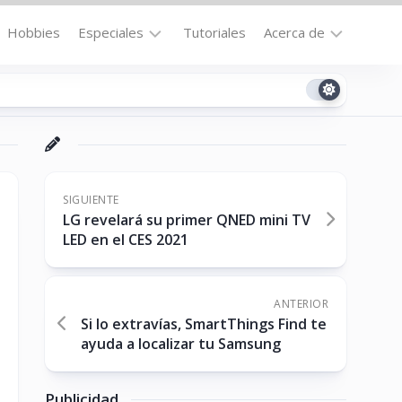
Hobbies
Especiales
Tutoriales
Acerca de
Bajo
Contacto
la
n
Technomail
Lupa
Política
Curiosidades
de
Destacados
Privacidad
SIGUIENTE
LG revelará su primer QNED mini TV
Downloads
Cookie
LED en el CES 2021
Policy
No-
(US)
cat
ANTERIOR
Si lo extravías, SmartThings Find te
ayuda a localizar tu Samsung
ón
Publicidad