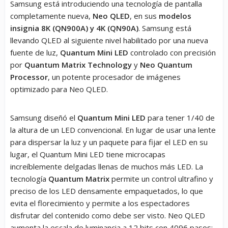
Samsung está introduciendo una tecnología de pantalla
completamente nueva,
Neo QLED
, en sus
modelos
insignia 8K (QN900A) y 4K (QN90A)
. Samsung está
llevando QLED al siguiente nivel habilitado por una nueva
fuente de luz,
Quantum Mini LED
controlado con precisión
por
Quantum Matrix Technology
y
Neo Quantum
Processor
, un potente procesador de imágenes
optimizado para Neo QLED.
Samsung diseñó el
Quantum Mini LED
para tener 1/40 de
la altura de un LED convencional. En lugar de usar una lente
para dispersar la luz y un paquete para fijar el LED en su
lugar, el Quantum Mini LED tiene microcapas
increíblemente delgadas llenas de muchos más LED. La
tecnología
Quantum Matrix
permite un control ultrafino y
preciso de los LED densamente empaquetados, lo que
evita el florecimiento y permite a los espectadores
disfrutar del contenido como debe ser visto. Neo QLED
aumenta la escala de luminancia a 12 bits con 4096 pasos;