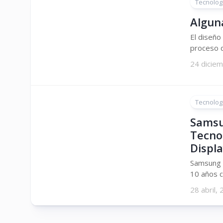
Tecnolog
Algun
El diseño
proceso de
24 dicie
Tecnolog
Samsu
Tecno
Displ
Samsung E
10 años c
28 abril,