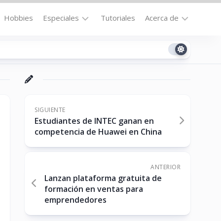
Hobbies
Especiales
Tutoriales
Acerca de
Bajo
Contacto
la
n
Technomail
Lupa
Política
Curiosidades
de
Destacados
Privacidad
SIGUIENTE
Estudiantes de INTEC ganan en
Downloads
Cookie
competencia de Huawei en China
Policy
No-
(US)
cat
ANTERIOR
Lanzan plataforma gratuita de
formación en ventas para
ón
emprendedores