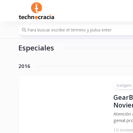
Saltar
al
contenido
Especiales
2016
Gadgets
GearB
Novi
Atención 
genial pr
10 novie