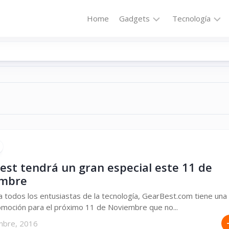
Home
Gadgets
Tecnología
Accesorios
Audio
Computadoras
Comunicació
Fotografía
Energía
GPS
Hi-
Def
Hogar
Internet
Media
Portátil
Robótica
est tendrá un gran especial este 11 de
embre
Móviles
Salud
a todos los entusiastas de la tecnología, GearBest.com tiene una
Wearables
Transportaci
omoción para el próximo 11 de Noviembre que no...
Vídeo
mbre, 2016