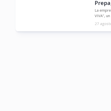
Prepa
La empres
VIVA", un 
27 agost