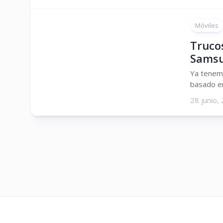
Móviles
Truco
Samsu
Ya tenemo
basado en
28 junio,