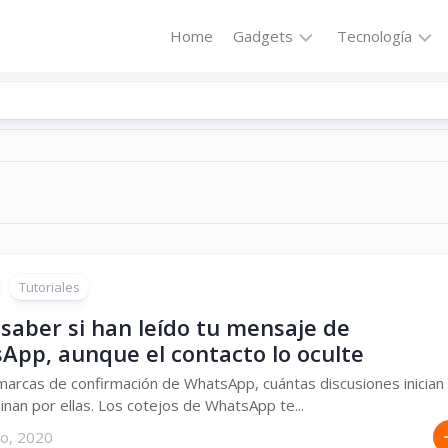
Home
Gadgets
Tecnología
Accesorios
Audio
Computadoras
Comunicació
Fotografía
Energía
GPS
Hi-
Def
Hogar
Internet
Tutoriales
Media
Portátil
Robótica
saber si han leído tu mensaje de
App, aunque el contacto lo oculte
Móviles
Salud
arcas de confirmación de WhatsApp, cuántas discusiones inician
Wearables
Transportaci
inan por ellas. Los cotejos de WhatsApp te...
Vídeo
ro, 2020