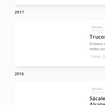
2017
Móviles
Truco
El nuevo 
redes soc
7 junio, 
2016
Móviles
Sácal
Alcate