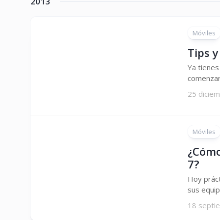
2013
Móviles
Tips y
Ya tienes
comenzar 
25 dicie
Móviles
¿Cómo
7?
Hoy práct
sus equip
18 septi