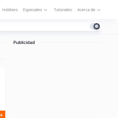
Hobbies
Especiales
Tutoriales
Acerca de
Bajo
Contacto
la
n
Technomail
Lupa
Publicidad
Política
Curiosidades
de
Destacados
Privacidad
Downloads
Cookie
Policy
No-
(US)
cat
ón