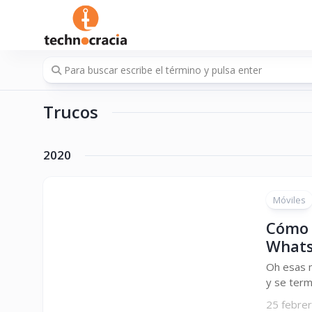
Saltar
al
contenido
Trucos
2020
Móviles
Cómo 
Whats
Oh esas m
y se term
25 febre