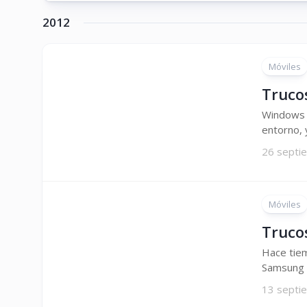
2012
Móviles
Truco
Windows 
entorno, 
26 septi
Móviles
Truco
Hace tiem
Samsung Ga
13 septi