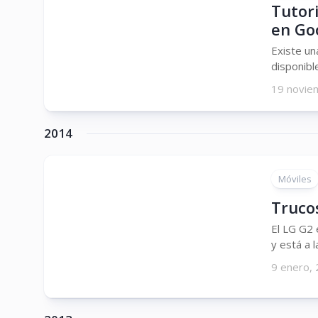
Tutori
en Goo
Existe un
disponibl
19 novie
2014
Móviles
Truco
El LG G2
y está a l
9 enero,