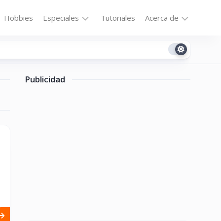
Hobbies
Especiales
Tutoriales
Acerca de
Bajo
Contacto
la
n
Technomail
Lupa
Publicidad
Política
Curiosidades
de
Destacados
Privacidad
Downloads
Cookie
Policy
No-
(US)
cat
ón