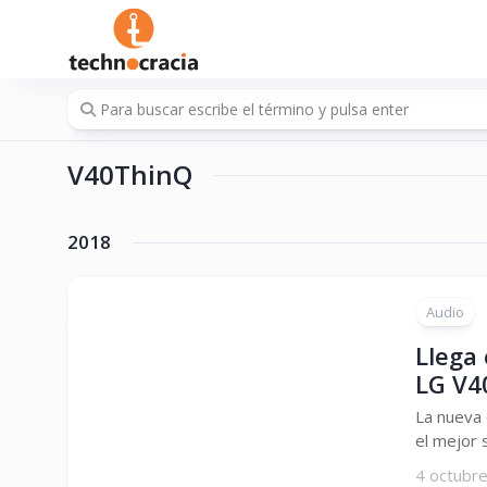
Saltar
al
contenido
V40ThinQ
2018
Audio
Llega
LG V4
La nueva 
el mejor s
4 octubr