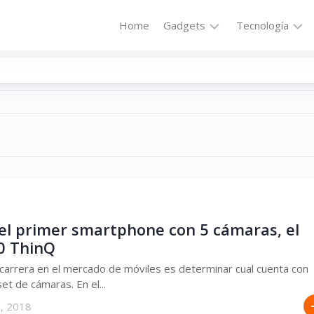
Home
Gadgets
Tecnología
Accesorios
Audio
Computadoras
Comunicació
Fotografía
Energía
GPS
Hi-
Def
Hogar
Internet
Media
Portátil
Robótica
 el primer smartphone con 5 cámaras, el
0 ThinQ
Móviles
Salud
carrera en el mercado de móviles es determinar cual cuenta con
Wearables
Transportaci
et de cámaras. En el...
Vídeo
e, 2018