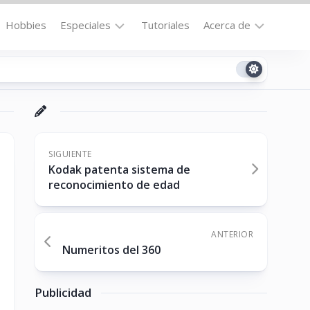
Hobbies
Especiales
Tutoriales
Acerca de
Bajo
Contacto
la
n
Technomail
Lupa
Política
Curiosidades
de
Destacados
Privacidad
SIGUIENTE
Kodak patenta sistema de
Downloads
Cookie
reconocimiento de edad
Policy
No-
(US)
cat
ANTERIOR
Numeritos del 360
ón
Publicidad