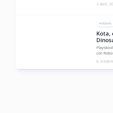
2 abril, 
Hobbies
Kota, 
Dinos
Playskool
con Robot
8 octubr