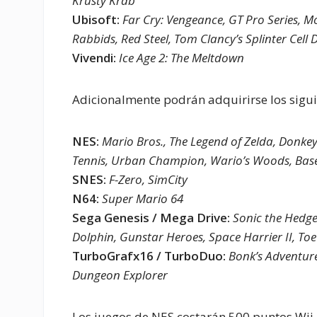
Krusty Krab
Ubisoft:
Far Cry: Vengeance, GT Pro Series, 
Rabbids, Red Steel, Tom Clancy’s Splinter Cell
Vivendi:
Ice Age 2: The Meltdown
Adicionalmente podrán adquirirse los sigui
NES:
Mario Bros., The Legend of Zelda, Donkey 
Tennis, Urban Champion, Wario’s Woods, Base
SNES:
F-Zero, SimCity
N64:
Super Mario 64
Sega Genesis / Mega Drive:
Sonic the Hedge
Dolphin, Gunstar Heroes, Space Harrier II, To
TurboGrafx16 / TurboDuo:
Bonk’s Adventure
Dungeon Explorer
Los juegos de NES costarán 500 puntos Wii