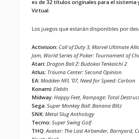
es de 32 títulos originales para el sistema
Virtual
.
Los juegos que estarán disponibles por des
Activision:
Call of Duty 3, Marvel Ultimate Al
Jam, World Series of Poker: Tournament of C
Atari:
Dragon Ball Z: Budokai Tenkaichi 2
Atlus:
Trauma Center: Second Opinion
EA:
Madden NFL ’07, Need for Speed: Carbon
Konami:
Elebits
Midway:
Happy Feet, Rampage: Total Destruct
Sega:
Super Monkey Ball: Banana Blitz
SNK:
Metal Slug Anthology
Tecmo:
Super Swing Golf
THQ:
Avatar: The Last Airbender, Barnyard, 