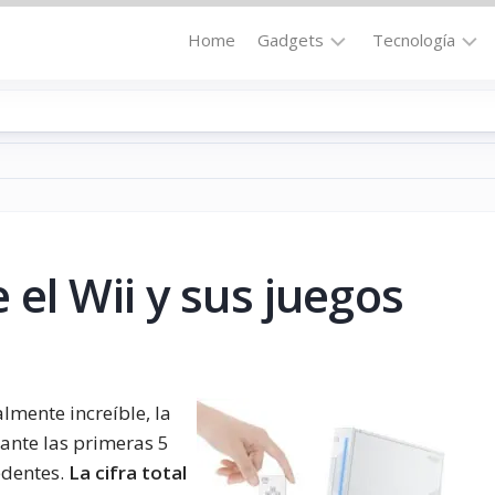
Home
Gadgets
Tecnología
Accesorios
Audio
Computadoras
Comunicació
Fotografía
Energía
GPS
Hi-
Def
el Wii y sus juegos
Hogar
Internet
Media
Portátil
Robótica
Móviles
Salud
lmente increíble, la
Wearables
Transportaci
rante las primeras 5
edentes.
La cifra total
Vídeo