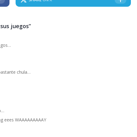
 sus juegos”
migos…
bastante chula…
o…
aag eees WAAAAAAAAAY