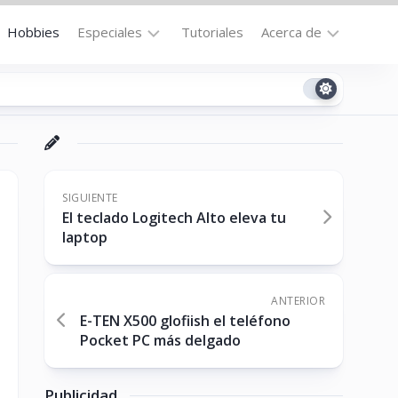
Hobbies
Especiales
Tutoriales
Acerca de
Bajo
Contacto
la
n
Technomail
Lupa
Política
Curiosidades
de
Destacados
Privacidad
SIGUIENTE
El teclado Logitech Alto eleva tu
Downloads
Cookie
laptop
Policy
No-
(US)
cat
ANTERIOR
E-TEN X500 glofiish el teléfono
Pocket PC más delgado
ón
Publicidad