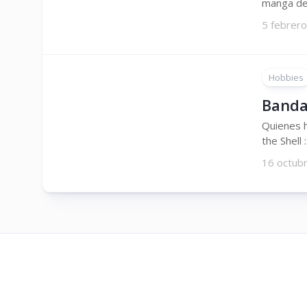
manga de 
5 febrero
Hobbies
Banda
Quienes h
the Shell
16 octub