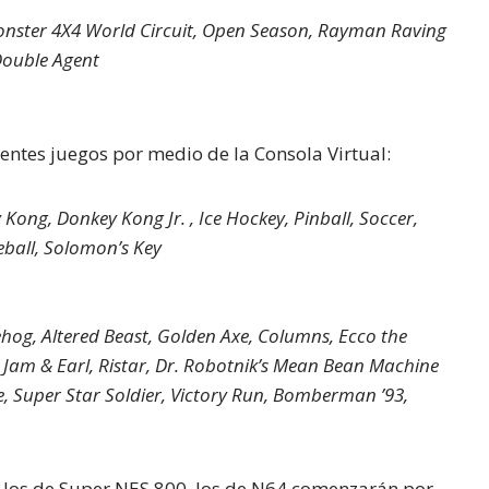
Monster 4X4 World Circuit, Open Season, Rayman Raving
 Double Agent
entes juegos por medio de la Consola Virtual:
Kong, Donkey Kong Jr. , Ice Hockey, Pinball, Soccer,
ball, Solomon’s Key
hog, Altered Beast, Golden Axe, Columns, Ecco the
e Jam & Earl, Ristar, Dr. Robotnik’s Mean Bean Machine
, Super Star Soldier, Victory Run, Bomberman ’93,
, los de Super NES 800, los de N64 comenzarán por