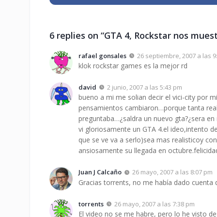
6 replies on “GTA 4, Rockstar nos muestr
rafael gonsales
26 septiembre, 2007 a las 
klok rockstar games es la mejor rd
david
2 junio, 2007 a las 5:43 pm
bueno a mi me solian decir el vici-city por m
pensamientos cambiaron…porque tanta realid
preguntaba…¿saldra un nuevo gta?¿sera en nu
vi gloriosamente un GTA 4.el ideo,intento de
que se ve va a serlo)sea mas realisticoy c
ansiosamente su llegada en octubre.felicida
Juan J Calcaño
26 mayo, 2007 a las 8:07 pm
Gracias torrents, no me había dado cuenta de
torrents
26 mayo, 2007 a las 7:38 pm
El video no se me habre, pero lo he visto 