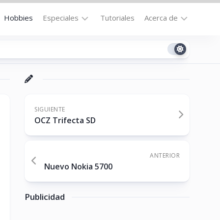
Hobbies
Especiales
Tutoriales
Acerca de
Bajo
Contacto
la
n
Technomail
Lupa
Política
Curiosidades
de
Destacados
Privacidad
SIGUIENTE
OCZ Trifecta SD
Downloads
Cookie
Policy
No-
(US)
cat
ANTERIOR
Nuevo Nokia 5700
ón
Publicidad