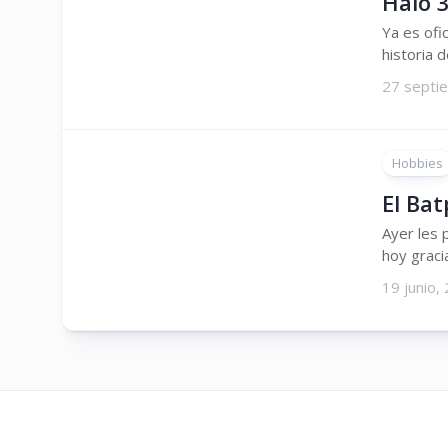
Halo 
Ya es ofi
historia d
27 septi
Hobbies
El Ba
Ayer les 
hoy graci
19 junio,