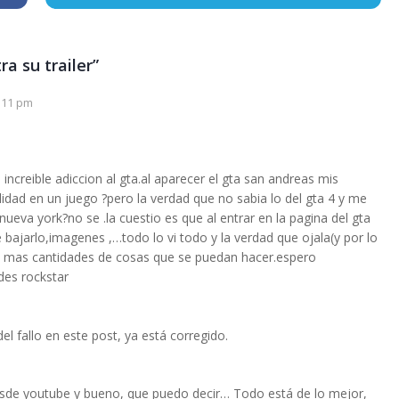
a su trailer”
9:11 pm
i increible adiccion al gta.al aparecer el gta san andreas mis
ad en un juego ?pero la verdad que no sabia lo del gta 4 y me
eva york?no se .la cuestio es que al entrar en la pagina del gta
 bajarlo,imagenes ,…todo lo vi todo y la verdad que ojala(y por lo
on mas cantidades de cosas que se puedan hacer.espero
des rockstar
l fallo en este post, ya está corregido.
desde youtube y bueno, que puedo decir… Todo está de lo mejor,