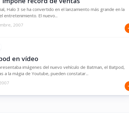
3 impone record de ventas
cial, Halo 3 se ha convertido en el lanzamiento más grande en la
el entretenimiento. El nuevo...
embre, 2007
tpod en vídeo
presentaba imágenes del nuevo vehículo de Batman, el Batpod,
as a la mágia de Youtube, pueden constatar...
 2007