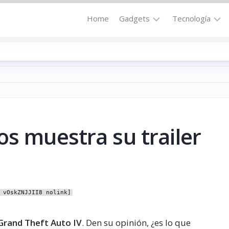
Home
Gadgets
Tecnología
Accesorios
Audio
Computadoras
Comunicació
Fotografía
Energía
GPS
Hi-
Def
os muestra su trailer
Hogar
Internet
Media
Portátil
Robótica
Móviles
Salud
 vOskZNJJII8 nolink]
Wearables
Transportaci
Vídeo
Grand Theft Auto IV
. Den su opinión, ¿es lo que