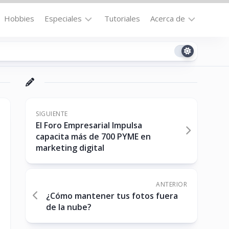
Hobbies
Especiales
Tutoriales
Acerca de
Bajo
Contacto
la
n
Technomail
Lupa
Política
Curiosidades
de
Destacados
Privacidad
SIGUIENTE
El Foro Empresarial Impulsa
Downloads
Cookie
capacita más de 700 PYME en
Policy
marketing digital
No-
(US)
cat
ANTERIOR
¿Cómo mantener tus fotos fuera
ón
de la nube?