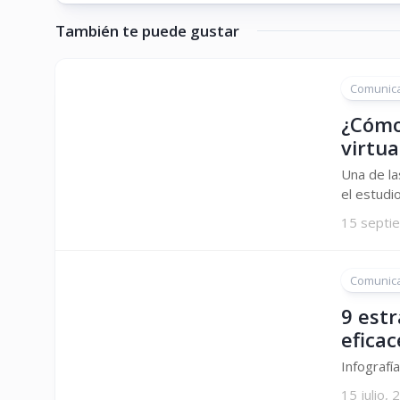
También te puede gustar
Comunic
¿Cómo
virtu
Una de la
el estudi
15 septi
Comunic
9 est
eficac
Infografí
15 julio,