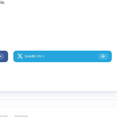
le.
SHARE
ON X
ación
Internet