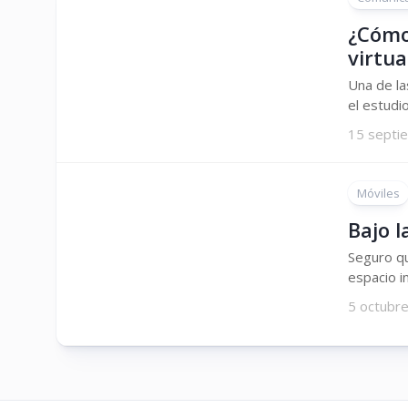
¿Cómo
virtu
Una de la
el estudi
15 septi
Móviles
Bajo 
Seguro qu
espacio in
5 octubr