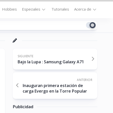
Hobbies
Especiales
Tutoriales
Acerca de
Bajo
Contacto
la
n
Technomail
Lupa
Política
Curiosidades
de
Destacados
Privacidad
SIGUIENTE
Bajo la Lupa : Samsung Galaxy A71
Downloads
Cookie
Policy
No-
(US)
cat
ANTERIOR
Inauguran primera estación de
carga Evergo en la Torre Popular
ón
Publicidad