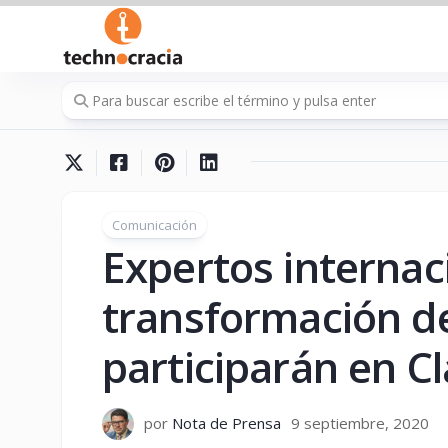
Saltar
al
contenido
Comunicación
Expertos internac
transformación d
participarán en C
por
Nota de Prensa
9 septiembre, 2020