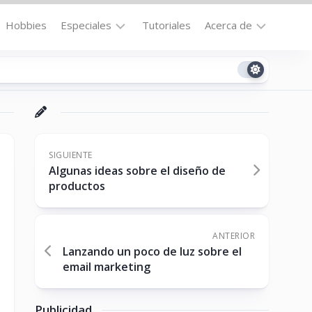
Hobbies
Especiales
Tutoriales
Acerca de
Bajo
Contacto
la
n
Technomail
Lupa
Política
Curiosidades
de
Destacados
Privacidad
SIGUIENTE
Algunas ideas sobre el diseño de
Downloads
Cookie
productos
Policy
No-
(US)
cat
ANTERIOR
Lanzando un poco de luz sobre el
email marketing
ón
Publicidad