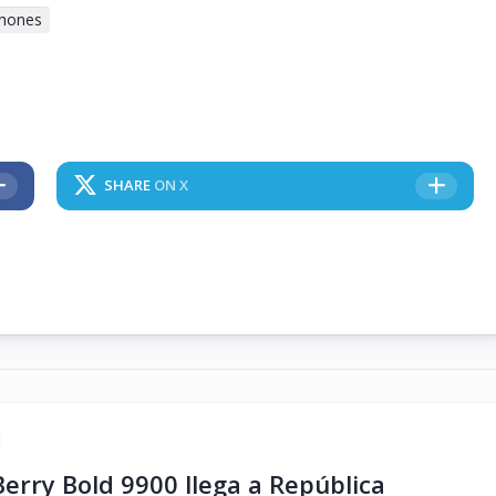
hones
SHARE
ON X
erry Bold 9900 llega a República