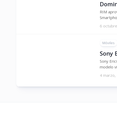
Domin
RIM apro
Smartphon
6 octubr
Móviles
Sony 
Sony Eric
modelo vi
4 marzo,