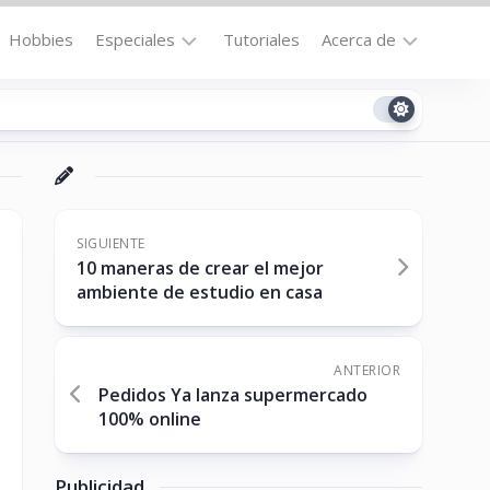
Hobbies
Especiales
Tutoriales
Acerca de
Bajo
Contacto
la
n
Technomail
Lupa
Política
Curiosidades
de
Destacados
Privacidad
SIGUIENTE
10 maneras de crear el mejor
Downloads
Cookie
ambiente de estudio en casa
Policy
No-
(US)
cat
ANTERIOR
Pedidos Ya lanza supermercado
100% online
ón
Publicidad