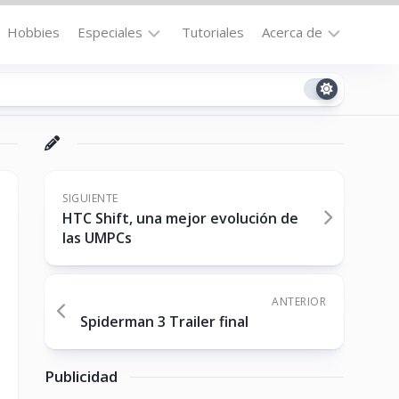
Hobbies
Especiales
Tutoriales
Acerca de
Bajo
Contacto
la
n
Technomail
Lupa
Política
Curiosidades
de
Destacados
Privacidad
SIGUIENTE
HTC Shift, una mejor evolución de
Downloads
Cookie
las UMPCs
Policy
No-
(US)
cat
ANTERIOR
Spiderman 3 Trailer final
ón
Publicidad