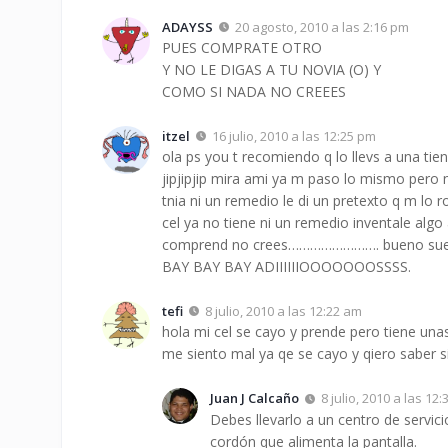
ADAYSS
20 agosto, 2010 a las 2:16 pm
PUES COMPRATE OTRO
Y NO LE DIGAS A TU NOVIA (O) Y
COMO SI NADA NO CREEES
itzel
16 julio, 2010 a las 12:25 pm
ola ps you t recomiendo q lo llevs a una tie
jipjipjip mira ami ya m paso lo mismo pero 
tnia ni un remedio le di un pretexto q m lo
cel ya no tiene ni un remedio inventale algo 
comprend no crees……………………. bueno suert cn
BAY BAY BAY ADIIIIIIOOOOOOOSSSS.
tefi
8 julio, 2010 a las 12:22 am
hola mi cel se cayo y prende pero tiene una
me siento mal ya qe se cayo y qiero saber
Juan J Calcaño
8 julio, 2010 a las 12
Debes llevarlo a un centro de servic
cordón que alimenta la pantalla.