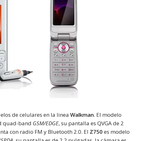
os de celulares en la linea
Walkman
. El modelo
dad quad-band
GSM/EDGE
, su pantalla es QVGA de 2
nta con radio FM y Bluetooth 2.0. El
Z750
es modelo
HSPDA
, su pantalla es de 2.2 pulgadas, la cámara es