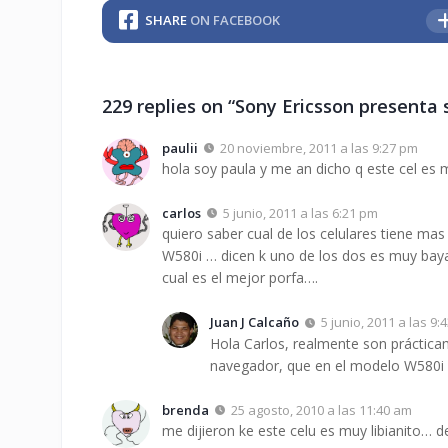
SHARE
ON FACEBOOK
229 replies on “Sony Ericsson present
paulii
20 noviembre, 2011 a las 9:27 pm
hola soy paula y me an dicho q este cel es m
carlos
5 junio, 2011 a las 6:21 pm
quiero saber cual de los celulares tiene m
W580i … dicen k uno de los dos es muy bay
cual es el mejor porfa….
Juan J Calcaño
5 junio, 2011 a las 9:
Hola Carlos, realmente son práctica
navegador, que en el modelo W580i p
brenda
25 agosto, 2010 a las 11:40 am
me dijieron ke este celu es muy libianito… de