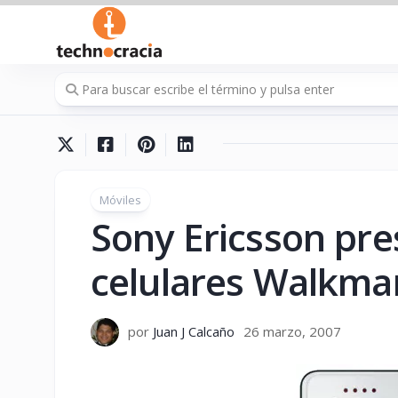
Saltar
al
contenido
Móviles
Sony Ericsson pr
celulares Walkma
por
Juan J Calcaño
26 marzo, 2007