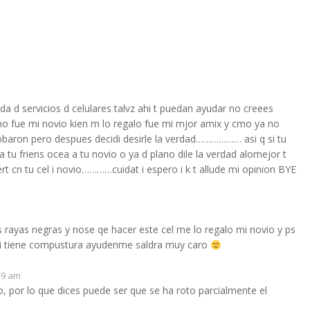
nda d servicios d celulares talvz ahi t puedan ayudar no creees
no fue mi novio kien m lo regalo fue mi mjor amix y cmo ya no
 robaron pero despues decidi desirle la verdad……………… asi q si tu
a tu friens ocea a tu novio o ya d plano dile la verdad alomejor t
 tu cel i novio…………cuidat i espero i k t allude mi opinion BYE
s rayas negras y nose qe hacer este cel me lo regalo mi novio y ps
 si tiene compustura ayudenme saldra muy caro
:39 am
io, por lo que dices puede ser que se ha roto parcialmente el