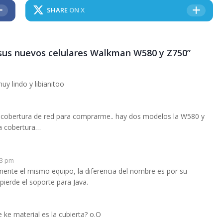
SHARE
ON X
a sus nuevos celulares Walkman W580 y Z750”
uy lindo y libianitoo
as cobertura de red para comprarme.. hay dos modelos la W580 y
a cobertura…
43 pm
mente el mismo equipo, la diferencia del nombre es por su
ierde el soporte para Java.
 ke material es la cubierta? o.O