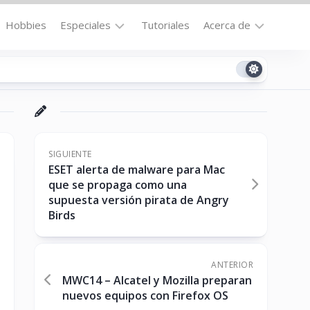
Hobbies
Especiales
Tutoriales
Acerca de
Bajo
Contacto
la
n
Technomail
Lupa
Política
Curiosidades
de
Destacados
Privacidad
SIGUIENTE
ESET alerta de malware para Mac
Downloads
Cookie
que se propaga como una
Policy
supuesta versión pirata de Angry
No-
(US)
Birds
cat
ANTERIOR
ón
MWC14 – Alcatel y Mozilla preparan
nuevos equipos con Firefox OS