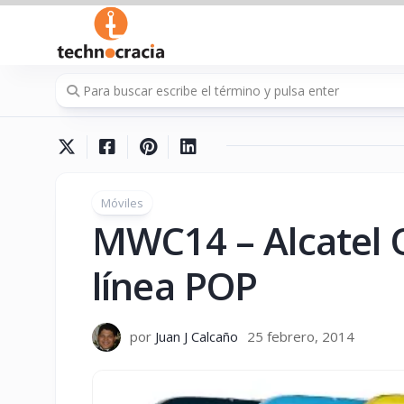
Saltar
al
contenido
Móviles
MWC14 – Alcatel 
línea POP
por
Juan J Calcaño
25 febrero, 2014