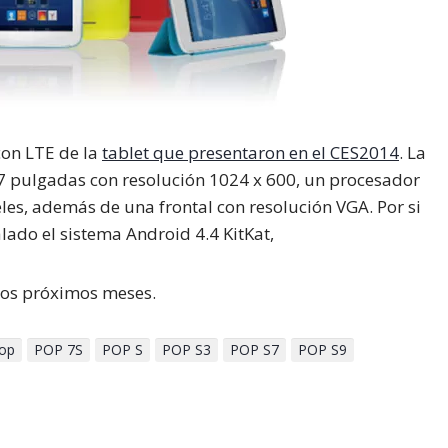
con LTE de la
tablet que presentaron en el CES2014
. La
 pulgadas con resolución 1024 x 600, un procesador
es, además de una frontal con resolución VGA. Por si
lado el sistema Android 4.4 KitKat,
los próximos meses.
op
POP 7S
POP S
POP S3
POP S7
POP S9