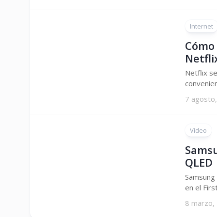
Internet
Cómo 
Netfli
Netflix s
convenien
7 agosto
Vídeo
Samsu
QLED
Samsung E
en el Fir
8 marzo,