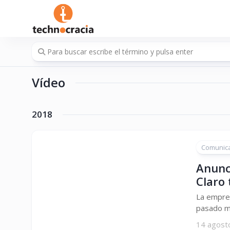
Saltar
al
contenido
Vídeo
2018
Comunic
Anunc
Claro 
La empres
pasado me
14 agost