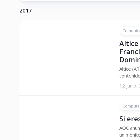
2017
Comunic
Altice
Franci
Domin
Altice (A
contenido
12 junio,
Computa
Si ere
AOC anunc
un monito