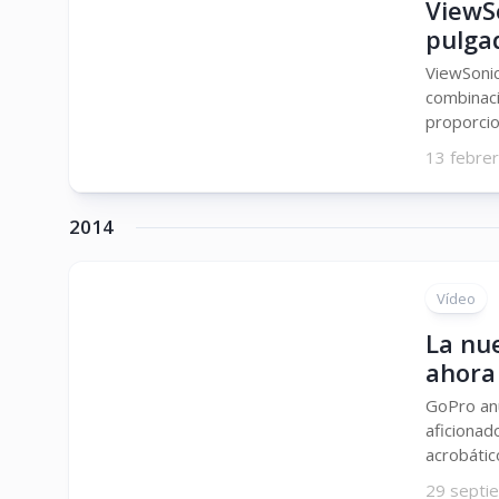
ViewS
pulga
ViewSonic
combinaci
proporcion
13 febre
2014
Vídeo
La nu
ahora
GoPro anu
aficionad
acrobático
29 septi