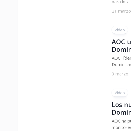
para los...
21 marzo
Vídeo
AOC t
Domin
AOC, líde
Dominican
3 marzo,
Vídeo
Los n
Domin
AOC ha pu
monitores