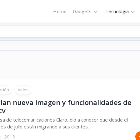
Home
Gadgets
Tecnología
Accesorios
Audio
Computadoras
Comunicació
Fotografía
Energía
GPS
Hi-
Def
Hogar
Internet
ación
Vídeo
Media
Portátil
Robótica
ian nueva imagen y funcionalidades de
tv
Móviles
Salud
a de telecomunicaciones Claro, dio a conocer que desde el
Wearables
Transportaci
s de julio están migrando a sus clientes...
Vídeo
o, 2018