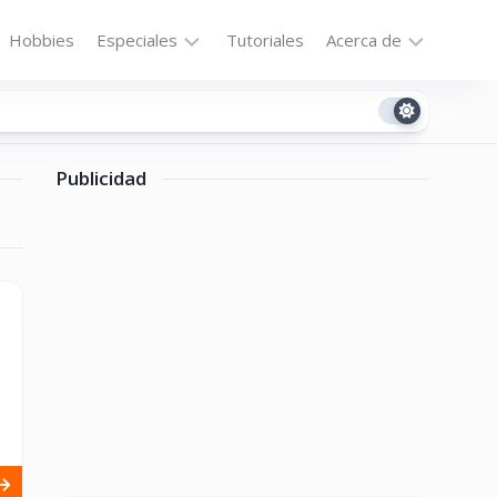
Hobbies
Especiales
Tutoriales
Acerca de
Bajo
Contacto
la
n
Technomail
Lupa
Publicidad
Política
Curiosidades
de
Destacados
Privacidad
Downloads
Cookie
Policy
No-
(US)
cat
ón