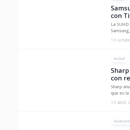
Samsu
con T
La SUHD T
Samsung, 
13 octub
Hi-Def
Sharp
con r
Sharp anu
que es la 
13 abril,
Accesori