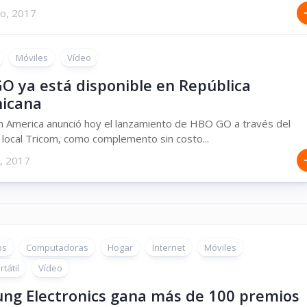
ro, 2017
Móviles
Vídeo
O ya está disponible en República
icana
 America anunció hoy el lanzamiento de HBO GO a través del
local Tricom, como complemento sin costo...
, 2017
os
Computadoras
Hogar
Internet
Móviles
tátil
Vídeo
ng Electronics gana más de 100 premios