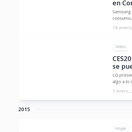
en Co
Samsung E
consumo, 
18 enero
Vídeo
CES20
se pu
LG presen
algo a lo
7 enero,
2015
Hogar