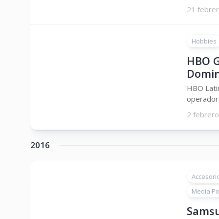
21 febre
Hobbies
HBO G
Domin
HBO Latin
operador 
2 febrero
2016
Accesori
Media Por
Samsu